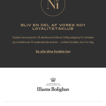
BLIV EN DEL AF VORES NO1
LOYALITETSKLUB
Optjen bonuspoint, få eksklusive tilbud, tidlig adgang til nyheder
og invitationer til spændende events - unikke fordele, kun for dig.
Se alle dine fordele her