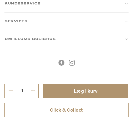
KUNDESERVICE
SERVICES
OM ILLUMS BOLIGHUS
Læg i kurv
Handelsbetingelser
Privatlivspolitik
Click & Collect
CVR: 26573394
Copyright © 2026 Illums Bolighus