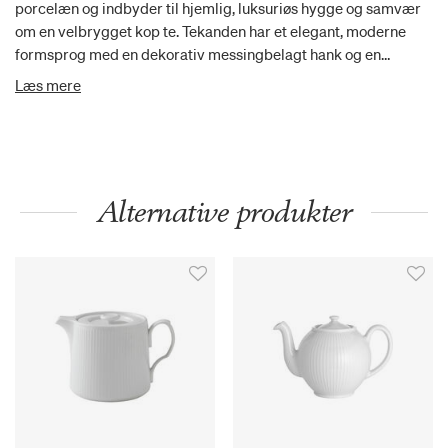
porcelæn og indbyder til hjemlig, luksuriøs hygge og samvær
om en velbrygget kop te. Tekanden har et elegant, moderne
formsprog med en dekorativ messingbelagt hank og en
praktisk indbygget si, der let skiller tebladene fra teen, hvis du
Læs mere
brygger din te på traditionel vis. Hammershøi tekande har 2 års
brudgaranti.
Alternative produkter