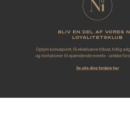
BLIV EN DEL AF VORES 
LOYALITETSKLUB
Optjen bonuspoint, få eksklusive tilbud, tidlig ad
og invitationer til spændende events - unikke forde
Se alle dine fordele her