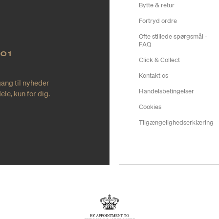
Bytte & retur
Fortryd ordre
Ofte stillede spørgsmål -
FAQ
NO1
Click & Collect
Kontakt os
gang til nyheder
Handelsbetingelser
le, kun for dig.
Cookies
Tilgængelighedserklæring