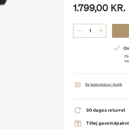
1.799,00 KR.
On
På
le
Se lagerstatus i butik
30 dages returret
Tilføj gaveindpakn