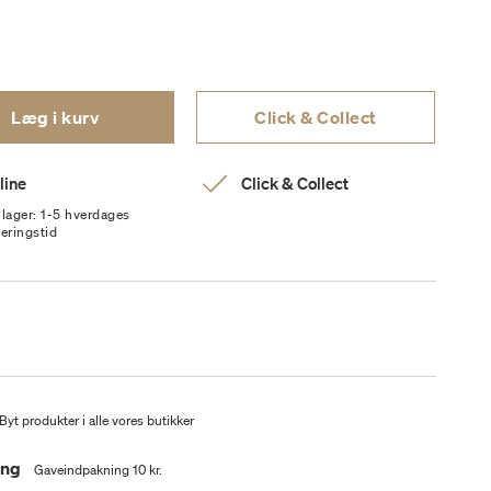
Læg i kurv
Click & Collect
line
Click & Collect
 lager: 1-5 hverdages
veringstid
Byt produkter i alle vores butikker
ing
Gaveindpakning 10 kr.