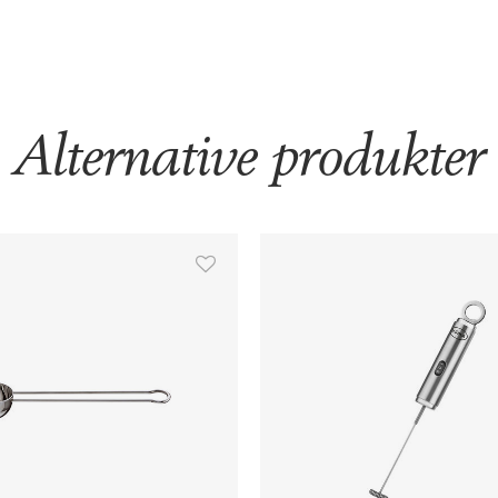
Kværnegraden kan indstilles
færdigmalede kaffe kan du let 
kværnen.Zassenhaus kværne 
Alternative produkter