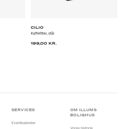
CILIO
CI
Kaffefilter, stål
Kaf
199,00 KR.
27
SERVICES
OM ILLUMS
BOLIGHUS
Eventkalender
Vores historie