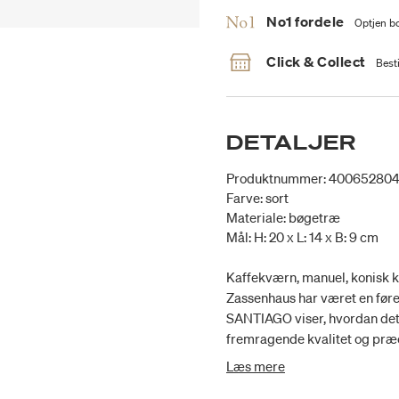
No1 fordele
Optjen bo
Click & Collect
Besti
DETALJER
Produktnummer: 40065280
Farve: sort
Materiale: bøgetræ
Mål: H: 20 x L: 14 x B: 9 cm
Kaffekværn, manuel, konisk kv
Zassenhaus har været en før
SANTIAGO viser, hvordan det 
fremragende kvalitet og præ
designet med en konisk kværn 
Læs mere
brygge den velkendte tyrkisk