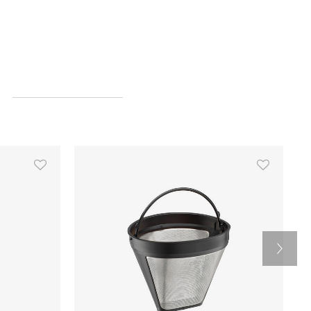
 lige under espressokværnens håndtag, og den
hælde over i din filterkurv direkte fra skuffen i
er nærmest uopslidelige