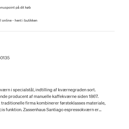
nuspoint på dit køb
l online - hent i butikken
40135
ærn i specialstål, indtilling af kværnegraden sort.
ende producent af manuelle kaffekværne siden 1867.
traditionelle firma kombinerer førsteklasses materiale,
cis funktion. Zassenhaus Santiago espressokværn er
i robust specialstål, der maler så jævnt og fint, at du kan
e kaffe, som kræver ekstremt fintmalede bønner.