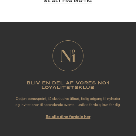
SE ALT FRA RIG-TIG
BLIV EN DEL AF VORES NO1
LOYALITETSKLUB
Optjen bonuspoint, få eksklusive tilbud, tidlig adgang til nyheder
og invitationer til spændende events - unikke fordele, kun for dig.
Se alle dine fordele her