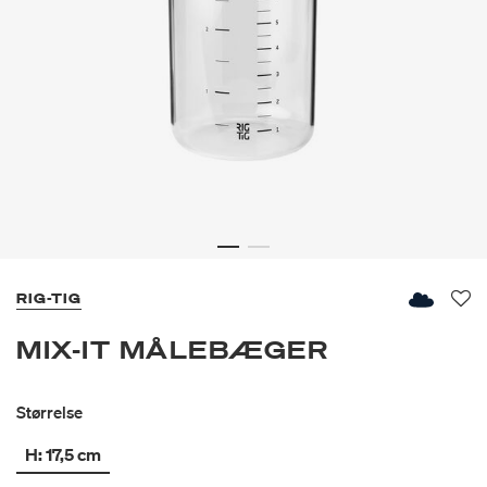
RIG-TIG
Fav
MIX-IT MÅLEBÆGER
Størrelse
H: 17,5 cm