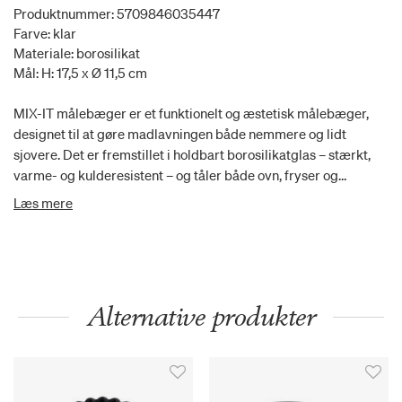
Produktnummer: 5709846035447
Farve: klar
Materiale: borosilikat
Mål: H: 17,5 x Ø 11,5 cm
MIX-IT målebæger er et funktionelt og æstetisk målebæger,
designet til at gøre madlavningen både nemmere og lidt
sjovere. Det er fremstillet i holdbart borosilikatglas – stærkt,
varme- og kulderesistent – og tåler både ovn, fryser og
opvaskemaskine. Det gennemsigtige design gør det let at
Læs mere
aflæse mængder præcist, mens den robuste kvalitet giver et
langtidsholdbart og mere bæredygtigt alternativ til plastik. Et
køkkenredskab, du får lyst til at bruge igen og igen.
Alternative produkter