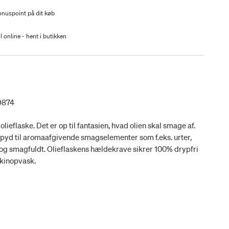
nuspoint på dit køb
l online - hent i butikken
9874
lieflaske. Det er op til fantasien, hvad olien skal smage af.
 spyd til aromaafgivende smagselementer som f.eks. urter,
 og smagfuldt. Olieflaskens hældekrave sikrer 100% drypfri
skinopvask.