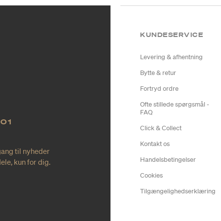
KUNDESERVICE
Levering & afhentning
Bytte & retur
Fortryd ordre
Ofte stillede spørgsmål -
FAQ
NO1
Click & Collect
Kontakt os
gang til nyheder
Handelsbetingelser
le, kun for dig.
Cookies
Tilgængelighedserklæring