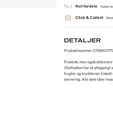
No1 fordele
Optjen bo
Click & Collect
Besti
DETALJER
Produktnummer: 570663117
Praktisk, men også dekorativ o
Olieflasken har et aftageligt
frugter og krydderier. Enkelt
servering. Alle dele tåler ma