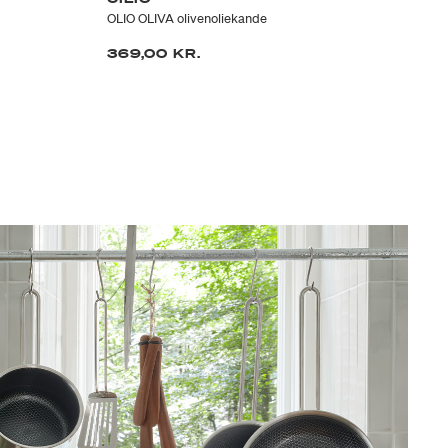
OLIO OLIVA olivenoliekande
Alf
369,00 KR.
69