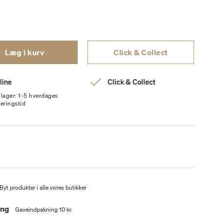
Læg i kurv
Click & Collect
line
Click & Collect
 lager: 1-5 hverdages
veringstid
Byt produkter i alle vores butikker
ing
Gaveindpakning 10 kr.