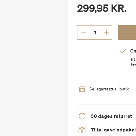
299,95 KR.
On
På
le
Se lagerstatus i butik
30 dages returret
Tilføj gaveindpakn