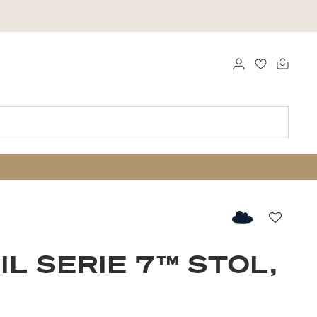
LOG IND
FAVORITTE
Favorit
IL SERIE 7™ STOL,