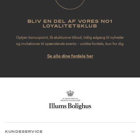
BLIV EN DEL AF VORES NO1
LOYALITETSKLUB
Optjen bonuspoint, få eksklusive tilbud, tidlig adgang til nyheder
og invitationer til spændende events - unikke fordele, kun for dig.
Se alle dine fordele her
KUNDESERVICE