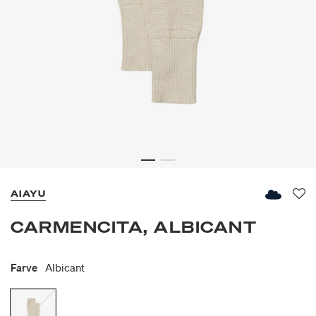
AIAYU
Fav
CARMENCITA, ALBICANT
Farve
Albicant