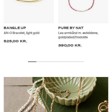
BANGLE UP
PURE BY NAT
AN-O Bracelet, light gold
Lea armbånd m. ædelstene,
goldplated/rhodolite
525,00 KR.
390,00 KR.