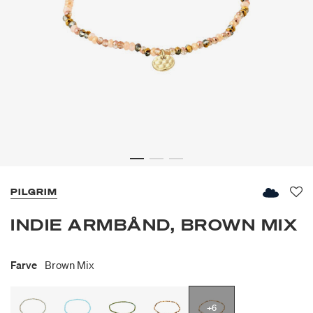
PILGRIM
Fav
INDIE ARMBÅND, BROWN MIX
Farve
Brown Mix
+6