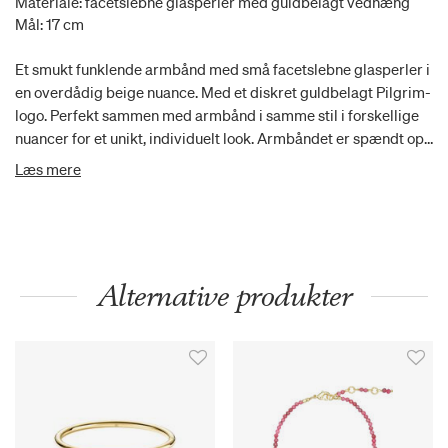
Materiale: facetslebne glasperler med guldbelagt vedhæng
Mål: 17 cm
Et smukt funklende armbånd med små facetslebne glasperler i
en overdådig beige nuance. Med et diskret guldbelagt Pilgrim-
logo. Perfekt sammen med armbånd i samme stil i forskellige
nuancer for et unikt, individuelt look. Armbåndet er spændt op
med slidstærk lycra-elastik og passer til de fleste håndled. Det
Læs mere
måler 17 cm.
Alternative produkter