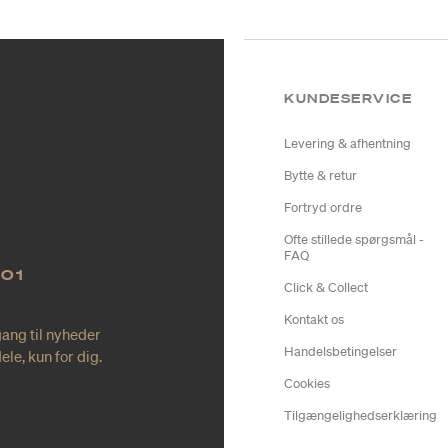
KUNDESERVICE
Levering & afhentning
Bytte & retur
Fortryd ordre
Ofte stillede spørgsmål -
FAQ
NO1
Click & Collect
Kontakt os
gang til nyheder
Handelsbetingelser
le, kun for dig.
Cookies
Tilgængelighedserklæring