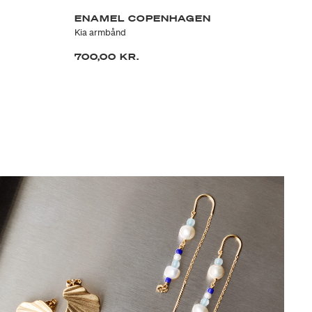
ENAMEL COPENHAGEN
E
Kia armbånd
Ca
700,00 KR.
55