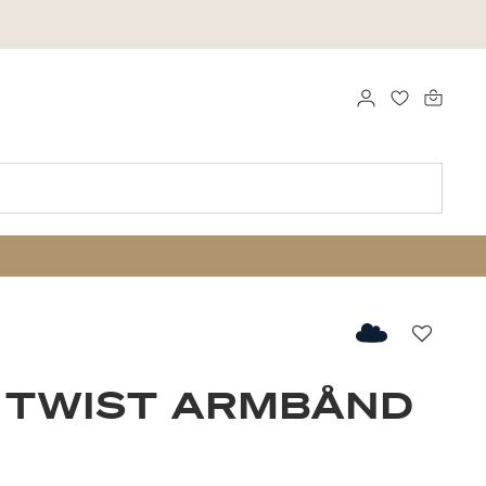
LOG IND
FAVORITTE
Favorit
 TWIST ARMBÅND