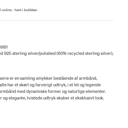
l online - hent i butikken
6981
d 925 sterling silver/polished (60% recycled sterling silver),
erie er en samling smykker bestående af armbånd,
e har et skørt og farverigt udtryk, i et let og legende
e armbånd med dynamiske former og naturlige elementer.
og elegante, tvistede udtryk skaber et eksklusivt look.