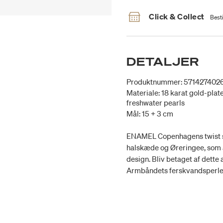
Click & Collect
Besti
DETALJER
Produktnummer: 571427402
Materiale: 18 karat gold-plate
freshwater pearls
Mål: 15 + 3 cm
ENAMEL Copenhagens twist s
halskæde og Øreringee, som all
design. Bliv betaget af dett
Armbåndets ferskvandsperler 