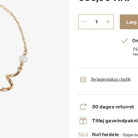
On
På
le
Se lagerstatus i butik
30 dages returret
Tilføj gaveindpakn
No1 fordele
Optjen bo