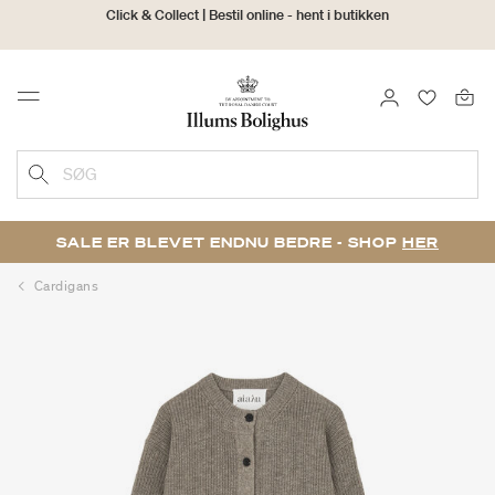
30 dages returret
LOG IND
FAVORIT
Menu
SØG
SALE ER BLEVET ENDNU BEDRE - SHOP
HER
Cardigans