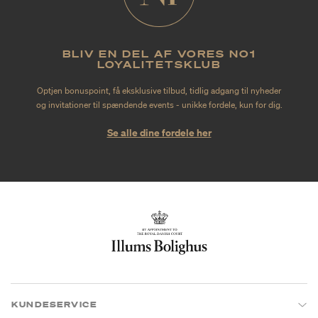
BLIV EN DEL AF VORES NO1
LOYALITETSKLUB
Optjen bonuspoint, få eksklusive tilbud, tidlig adgang til nyheder
og invitationer til spændende events - unikke fordele, kun for dig.
Se alle dine fordele her
KUNDESERVICE