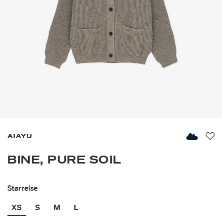
AIAYU
Fav
BINE, PURE SOIL
Størrelse
XS
S
M
L