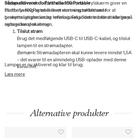
trompetformede fod. Versionerne med akrylskærm giver en
Sådan aktiverer du Panthella 160 Portable
blid belysning og en diskret stemning takket være
Panthella 160 Portable leveres i transporttilstand for at
gennemsigtigheden og refleksionen af det nedadrettede lys på
beskytte lampen under levering. Følg disse trin for at klargøre
indersiden af skærmen.
og tage lampen i brug:
Tilslut strøm
Brug det medfølgende USB-C til USB-C-kabel, og tilslut
lampen til en strømadapter.
Bemærk:
Strømadapteren skal kunne levere mindst 1,5A
– det svarer til en almindelig USB-oplader med denne
Lampen er nu aktiveret og klar til brug.
kapacitet.
Vent et øjeblik
Læs mere
Når lampen er tilsluttet, skal du vente 1–2 sekunder, før
du trykker på tænd/sluk-knappen øverst på lampen
(ON/OFF/DIM).
Bekræft aktivering
Tryk én gang på knappen. Lampen blinker kort to gange,
Alternative produkter
og en diskret statuslampe ved USB-porten begynder at
lyse og pulsere svagt.