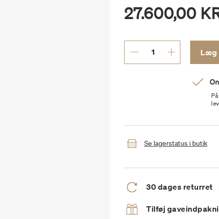
27.600,00 KR
On
På
le
Se lagerstatus i butik
30 dages returret
Tilføj gaveindpakn