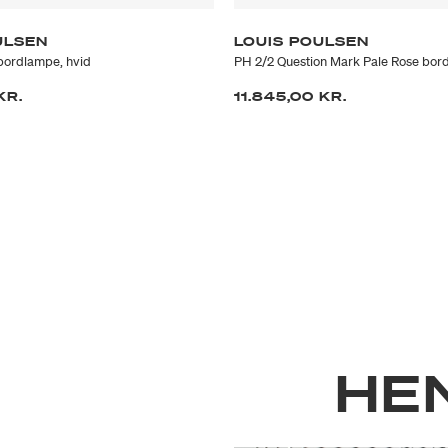
ULSEN
LOUIS POULSEN
bordlampe, hvid
PH 2/2 Question Mark Pale Rose bo
KR.
11.845,00 KR.
HE