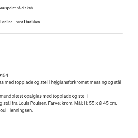
nuspoint på dit køb
l online - hent i butikken
9154
s med topplade og stel i højglansforkromet messing og stål
undblæst opalglas med topplade og stel i
stål fra Louis Poulsen. Farve: krom. Mål: H: 55 x Ø 45 cm.
Poul Henningsen.