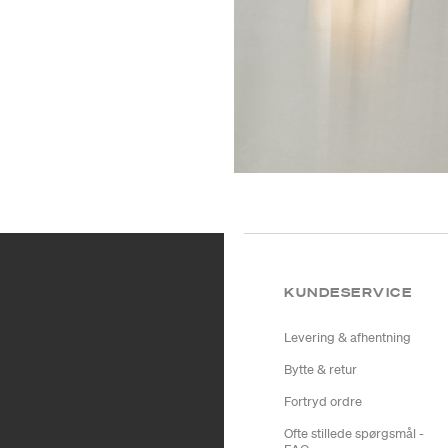
KUNDESERVICE
Levering & afhentning
Bytte & retur
Fortryd ordre
Ofte stillede spørgsmål -