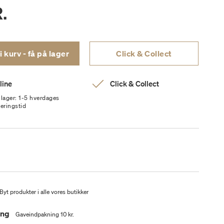
.
Læg i kurv - få på lager
Click & Collect
line
Click & Collect
 lager: 1-5 hverdages
veringstid
Byt produkter i alle vores butikker
ing
Gaveindpakning 10 kr.