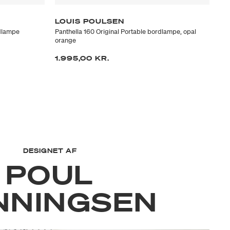
LOUIS POULSEN
L
rdlampe
Panthella 160 Original Portable bordlampe, opal
Pan
orange
or
1.995,00 KR.
3.
DESIGNET AF
POUL
NNINGSEN