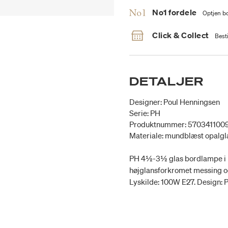
No1 fordele
Optjen bo
Click & Collect
Besti
DETALJER
Designer: Poul Henningsen
Serie: PH
Produktnummer: 570341100
Materiale: mundblæst opalgla
PH 4½-3½ glas bordlampe i m
højglansforkromet messing og 
Lyskilde: 100W E27. Design: 