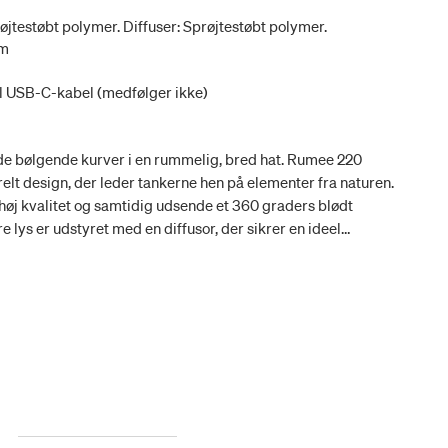
jtestøbt polymer. Diffuser: Sprøjtestøbt polymer.
cm
il USB-C-kabel (medfølger ikke)
f de bølgende kurver i en rummelig, bred hat. Rumee 220
elt design, der leder tankerne hen på elementer fra naturen.
f høj kvalitet og samtidig udsende et 360 graders blødt
ys er udstyret med en diffusor, der sikrer en ideel
 Portable Lamp er ikke kun visuelt tiltalende, men også
r den nem at bære fra et sted til et andet.