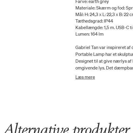
Farve: earth grey
Materiale: Skærm og fod: Sprø
Mål: H: 24,3 x L: 22,3 x B: 22 
Tæthedsgrad: IP44
Kabellængde: 1,5 m. USB-C t
Lumen: 164 lm
Gabriel Tan var inspireret a
Portable Lamp har et skulptur
Designet til at give nærlys a
omgivende lys. Det dæmpbare l
blændfri belysning.Rumee 220
Læs mere
behagelig at holde, hvilket gø
Alternative produkter