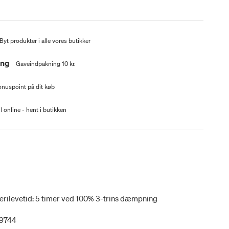
Byt produkter i alle vores butikker
ing
Gaveindpakning 10 kr.
nuspoint på dit køb
l online - hent i butikken
erilevetid: 5 timer ved 100% 3-trins dæmpning
9744