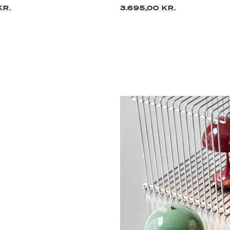
KR.
3.695,00 KR.