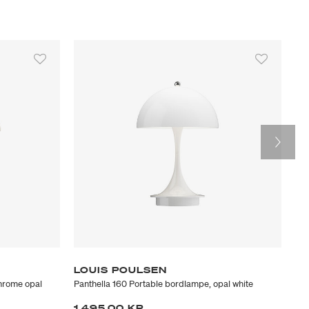
LOUIS POULSEN
L
hrome opal
Panthella 160 Portable bordlampe, opal white
PH 
1.495,00 KR.
10