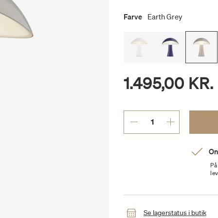
Farve
Earth Grey
1.495,00 KR.
On
På
le
Se lagerstatus i butik