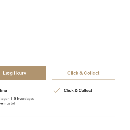
Læg i kurv
Click & Collect
line
Click & Collect
 lager: 1-5 hverdages
veringstid