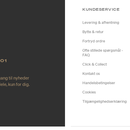
KUNDESERVICE
Levering & afhentning
Bytte & retur
Fortryd ordre
Ofte stillede spørgsmål -
FAQ
NO1
Click & Collect
Kontakt os
gang til nyheder
Handelsbetingelser
le, kun for dig.
Cookies
Tilgængelighedserklæring