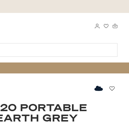
LOG IND
FAVORITTE
Favorit
20 PORTABLE
EARTH GREY