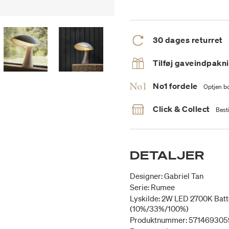
30 dages returret
Tilføj gaveindpakn
No1 fordele
Optjen bo
Click & Collect
Besti
DETALJER
Designer: Gabriel Tan
Serie: Rumee
Lyskilde: 2W LED 2700K Batt
(10%/33%/100%)
Produktnummer: 571469305