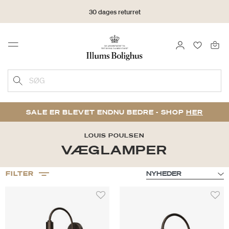
30 dages returret
LOG IND
FAVORIT
Menu
SØG
SALE ER BLEVET ENDNU BEDRE - SHOP
HER
LOUIS POULSEN
VÆGLAMPER
FILTER