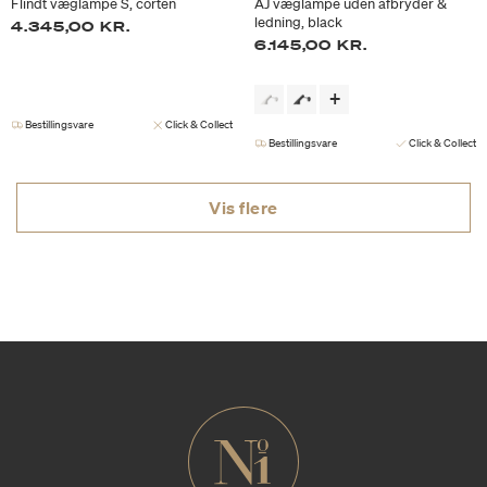
Flindt væglampe S, corten
AJ væglampe uden afbryder &
ledning, black
4.345,00 KR.
6.145,00 KR.
Bestillingsvare
Click & Collect
Bestillingsvare
Click & Collect
Vis flere