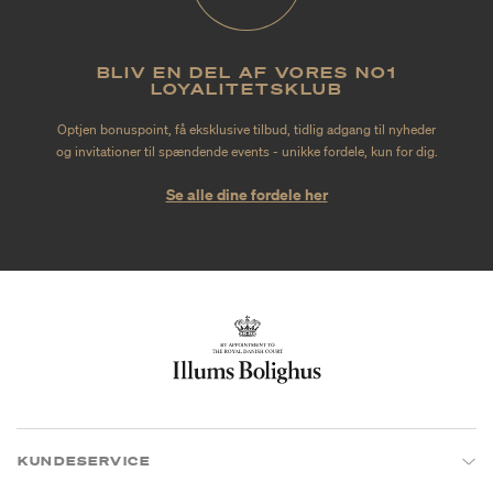
BLIV EN DEL AF VORES NO1
LOYALITETSKLUB
Optjen bonuspoint, få eksklusive tilbud, tidlig adgang til nyheder
og invitationer til spændende events - unikke fordele, kun for dig.
Se alle dine fordele her
KUNDESERVICE