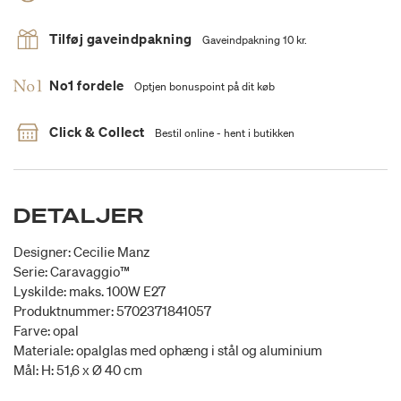
Tilføj gaveindpakning
Gaveindpakning 10 kr.
No1 fordele
Optjen bonuspoint på dit køb
Click & Collect
Bestil online - hent i butikken
DETALJER
Designer: Cecilie Manz
Serie: Caravaggio™
Lyskilde: maks. 100W E27
Produktnummer: 5702371841057
Farve: opal
Materiale: opalglas med ophæng i stål og aluminium
Mål: H: 51,6 x Ø 40 cm