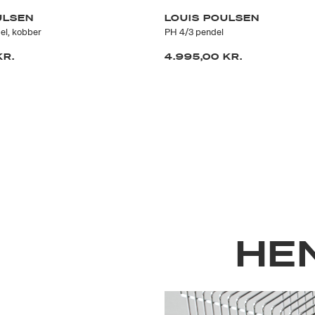
ULSEN
LOUIS POULSEN
el, kobber
PH 4/3 pendel
KR.
4.995,00 KR.
HE