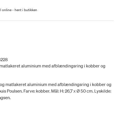
l online - hent i butikken
8228
g matlakeret aluminium med afblændingsring i kobber og
r og matlakeret aluminium med afblændingsring i kobber og
ouis Poulsen. Farve: kobber. Mål: H: 26,7 x Ø 50 cm. Lyskilde:
ngsen.