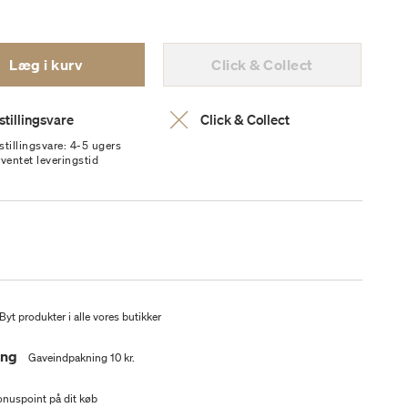
Læg i kurv
Click & Collect
stillingsvare
Click & Collect
stillingsvare: 4-5 ugers
rventet leveringstid
Byt produkter i alle vores butikker
ing
Gaveindpakning 10 kr.
nuspoint på dit køb