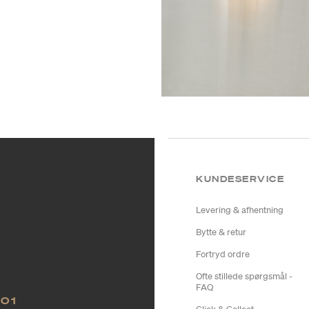
KUNDESERVICE
Levering & afhentning
Bytte & retur
Fortryd ordre
Ofte stillede spørgsmål -
FAQ
NO1