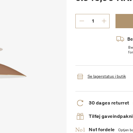
Be
Be
fo
Se lagerstatus i butik
30 dages returret
Tilføj gaveindpakn
No1 fordele
Optjen bo