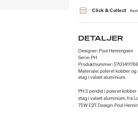
Click & Collect
Besti
DETALJER
Designer: Poul Henningsen
Serie: PH
Produktnummer: 570341176
Materiale: poleret kobber o
stag i valset aluminium.
PH 5 pendel i poleret kobbe
stag i valset aluminium. fra L
75W E27. Design: Poul Henni