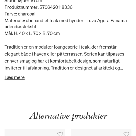
Siddehøjde: 40 cm
Produktnummer: 5706420118336
Farve: charcoal
Materiale: ubehandlet teak med hynder i Tuva Agora Panama
udendørstekstil
Mål: H: 40 x L: 70 x B: 70 cm
Tradition er en modulær loungeserie i teak, der fremstår
elegant både i haven eller på terrassen. Serien kan tilpasses
enhver smag og har et komfortabelt design, som naturligt
inviterer til afslapning. Tradition er designet af arkitekt og
designer Povl B. Eskildsen. Tradition-puffen giver ekstra
Læs mere
komfort og plads til at slå benene op. Den kan også bruges som
ekstra siddeplads ved større sammenkomster.
Alternative produkter