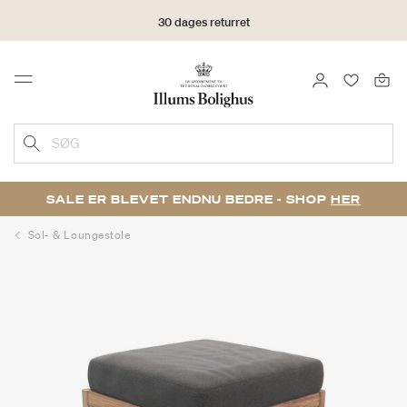
30 dages returret
LOG IND
FAVORIT
Menu
SØG
SALE ER BLEVET ENDNU BEDRE - SHOP
HER
Sol- & Loungestole