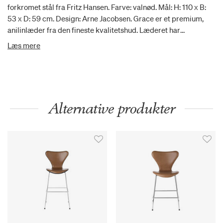
forkromet stål fra Fritz Hansen. Farve: valnød. Mål: H: 110 x B:
53 x D: 59 cm. Design: Arne Jacobsen. Grace er et premium,
anilinlæder fra den fineste kvalitetshud. Læderet har
karakterfulde, unikke markeringer, en blød finish og et
Læs mere
eksklusivt look. Dens naturlige overfladestruktur varierer i
farve og får med tiden en lysere patina. Dette fuldnarvede
læder er både åndbart og behageligt og tilføjer en tidløs luksus
til designmøbler.
Alternative produkter