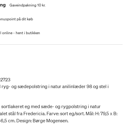
ing
Gaveindpakning 10 kr.
nuspoint på dit køb
l online - hent i butikken
62723
 ryg- og sædepolstring i natur anilinlæder 98 og stel i
 sortlakeret eg med sæde- og rygpolstring i natur
let stål fra Fredericia. Farve: sort eg/sort. Mål: H: 79,5 x B:
 46,5 cm. Design: Børge Mogensen.