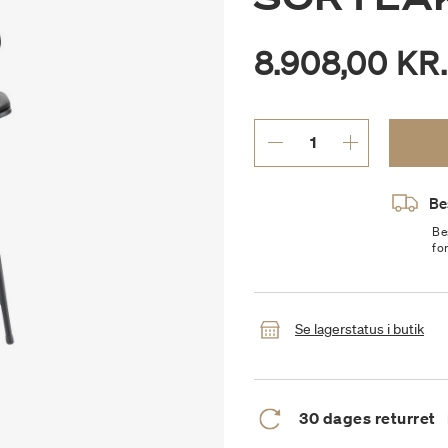
8.908,00 KR.
Be
Be
fo
Se lagerstatus i butik
30 dages returret