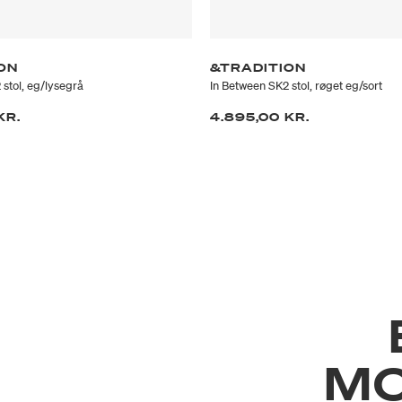
ON
&TRADITION
 stol, eg/lysegrå
In Between SK2 stol, røget eg/sort
KR.
4.895,00 KR.
M