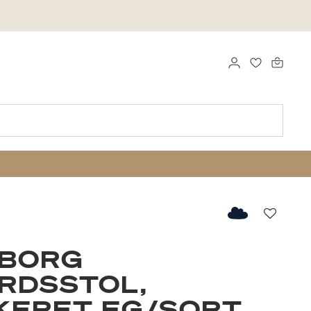
LOG IND
FAVORITTE
Favorit
ØBORG
RDSSTOL,
KERET EG/SORT