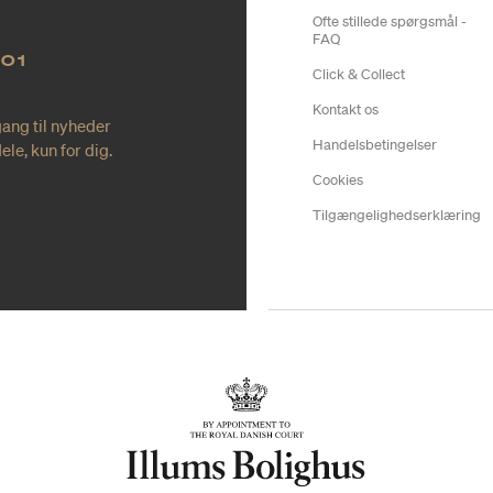
Ofte stillede spørgsmål -
FAQ
NO1
Click & Collect
Kontakt os
gang til nyheder
Handelsbetingelser
le, kun for dig.
Cookies
Tilgængelighedserklæring