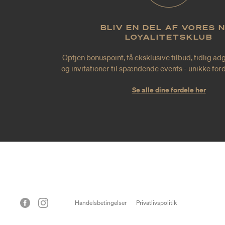
BLIV EN DEL AF VORES 
LOYALITETSKLUB
Optjen bonuspoint, få eksklusive tilbud, tidlig ad
og invitationer til spændende events - unikke forde
Se alle dine fordele her
Handelsbetingelser
Privatlivspolitik