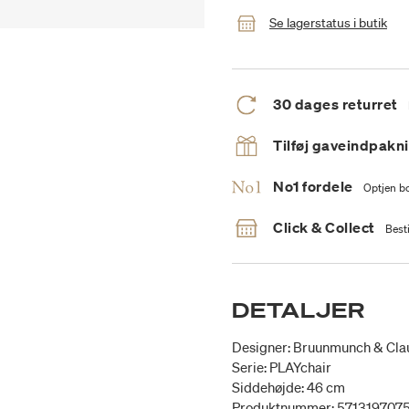
Se lagerstatus i butik
30 dages returret
Tilføj gaveindpakn
No1 fordele
Optjen bo
Click & Collect
Besti
DETALJER
Designer: Bruunmunch & Cla
Serie: PLAYchair
Siddehøjde: 46 cm
Produktnummer: 571319707