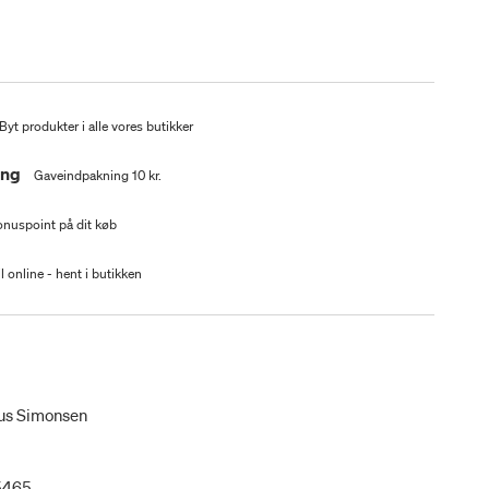
Byt produkter i alle vores butikker
ing
Gaveindpakning 10 kr.
nuspoint på dit køb
l online - hent i butikken
us Simonsen
5465