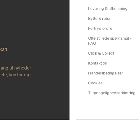
Levering & afhentning
Bytte & retur
Fortryd ordre
Ofte stillede spørgsmål -
FAQ
NO1
Click & Collect
Kontakt os
gang til nyheder
Handelsbetingelser
le, kun for dig.
Cookies
Tilgængelighedserklæring