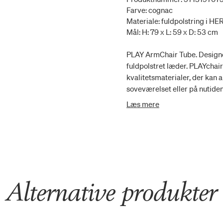
Farve: cognac
Materiale: fuldpolstring i HE
Mål: H: 79 x L: 59 x D: 53 cm
PLAY ArmChair Tube. Designe
fuldpolstret læder. PLAYchair
kvalitetsmaterialer, der kan a
soveværelset eller på nutide
håndværker der nøje udvælge
Læs mere
stolen. Skallen består af 12
Oeko-Tex® certificeret kolds
betrukket med Oeko-Tex® certi
med en subtil fintrykt tekstu
holdbar og nem at vedligehold
stellet er stabelbart, vi anbe
det kan give mærker i polstri
Alternative produkter
tidløst og moderne udtryk. S
der passer bedst til din indr
dem senere. PLAYchair er pro