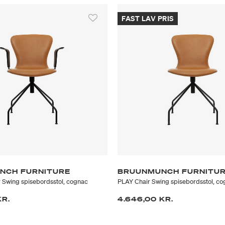
certificeret koldskum og læde
fragten mest muligt. Emballag
FAST LAV PRIS
NCH FURNITURE
BRUUNMUNCH FURNITU
 Swing spisebordsstol, cognac
PLAY Chair Swing spisebordsstol, c
KR.
4.646,00 KR.