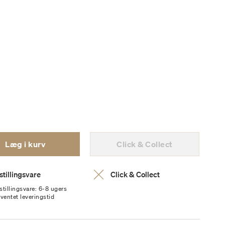
Læg i kurv
Click & Collect
stillingsvare
Click & Collect
stillingsvare: 6-8 ugers
rventet leveringstid