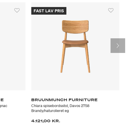
r. PLAYchair pakkes to stole i hver kasse for at optimere
en består selvfølgelig af FSC certificeret pap.
FAST LAV PRIS
RE
BRUUNMUNCH FURNITURE
M
ognac
Chiara spisebordsstol, Davos 2758
KEV
Brandy/naturolieret eg
2.
4.121,00 KR.