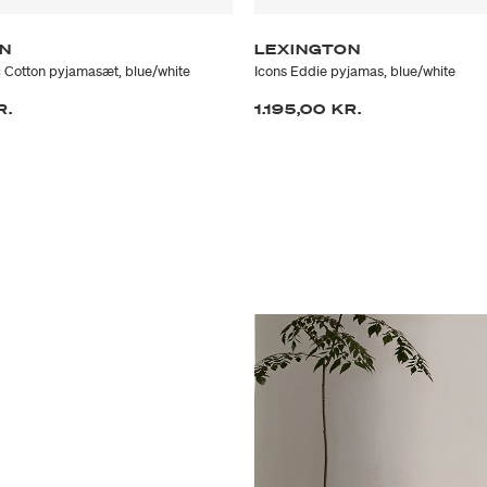
ON
LEXINGTON
 Cotton pyjamasæt, blue/white
Icons Eddie pyjamas, blue/white
R.
1.195,00 KR.