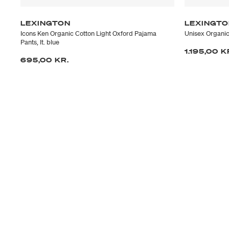
LEXINGTON
LEXINGT
Icons Ken Organic Cotton Light Oxford Pajama
Unisex Organic
Pants, lt. blue
1.195,00 K
695,00 KR.