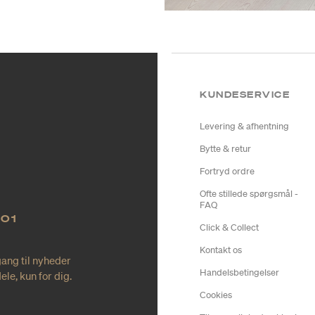
KUNDESERVICE
Levering & afhentning
Bytte & retur
Fortryd ordre
Ofte stillede spørgsmål -
FAQ
NO1
Click & Collect
Kontakt os
gang til nyheder
Handelsbetingelser
le, kun for dig.
Cookies