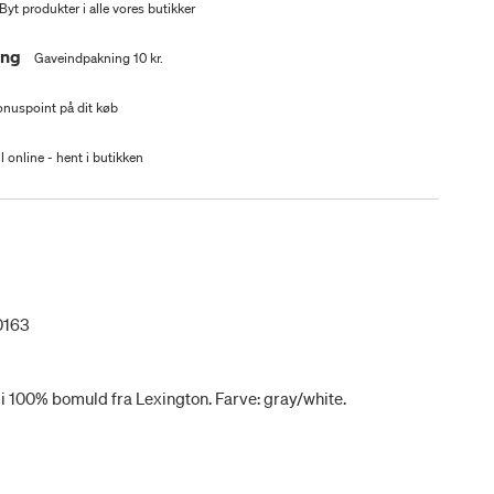
Byt produkter i alle vores butikker
ing
Gaveindpakning 10 kr.
nuspoint på dit køb
l online - hent i butikken
0163
i 100% bomuld fra Lexington. Farve: gray/white.