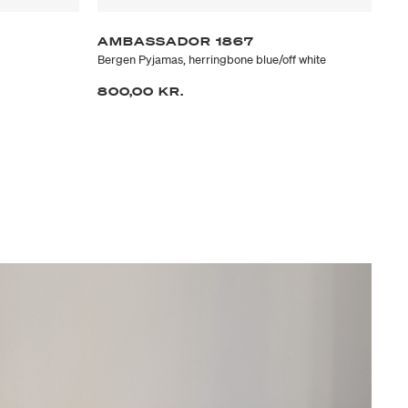
AMBASSADOR 1867
A
Bergen Pyjamas, herringbone blue/off white
Meg
pip
800,00 KR.
1.