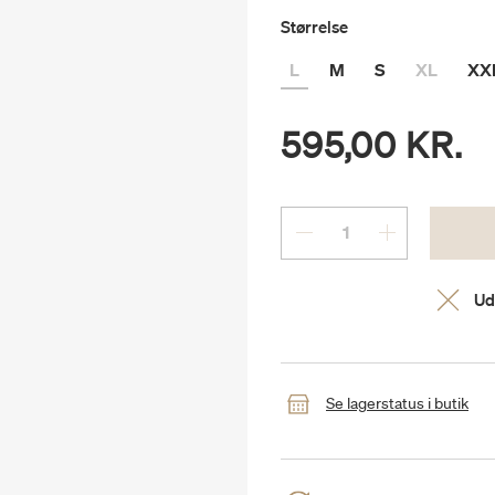
Størrelse
L
M
S
XL
XX
595,00 KR.
Ud
Se lagerstatus i butik