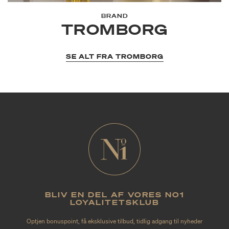
BRAND
TROMBORG
SE ALT FRA TROMBORG
BLIV EN DEL AF VORES NO1
LOYALITETSKLUB
Optjen bonuspoint, få eksklusive tilbud, tidlig adgang til nyheder