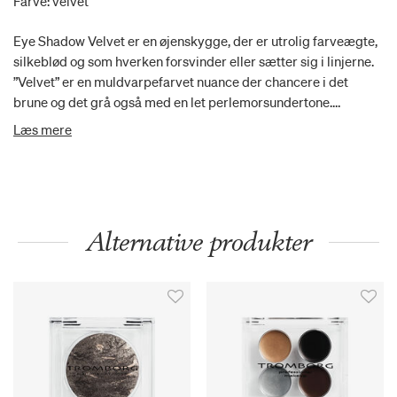
Farve: velvet
Eye Shadow Velvet er en øjenskygge, der er utrolig farveægte,
silkeblød og som hverken forsvinder eller sætter sig i linjerne.
”Velvet” er en muldvarpefarvet nuance der chancere i det
brune og det grå også med en let perlemorsundertone.
Fremhæver alle øjenfarver på smukkeste vis. Eye Shadow
Læs mere
Velvet har en fløjlsblød og pigmenteret formel, som er utrolig
nem at blende ud på øjenlåget og fremhæver øjnene på
smukkeste vis.
Alternative produkter