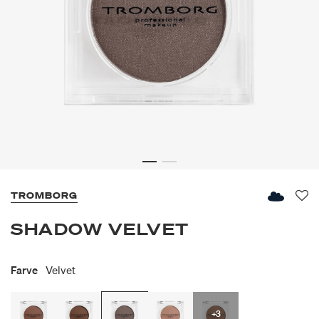
TROMBORG
Fav
SHADOW VELVET
Farve
Velvet
+3