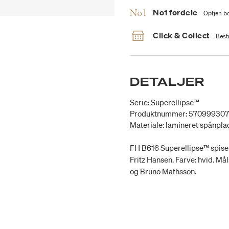
No1 fordele
Optjen bo
Click & Collect
Besti
DETALJER
Serie: Superellipse™
Produktnummer: 57099930
Materiale: lamineret spånpla
FH B616 Superellipse™ spiseb
Fritz Hansen. Farve: hvid. Mål
og Bruno Mathsson.