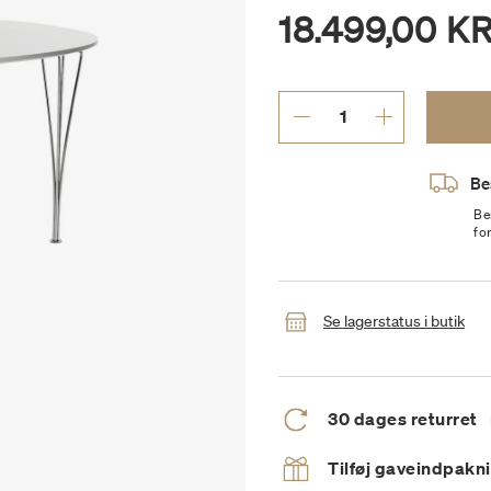
18.499,00 KR
Be
Be
fo
Se lagerstatus i butik
30 dages returret
Tilføj gaveindpakn