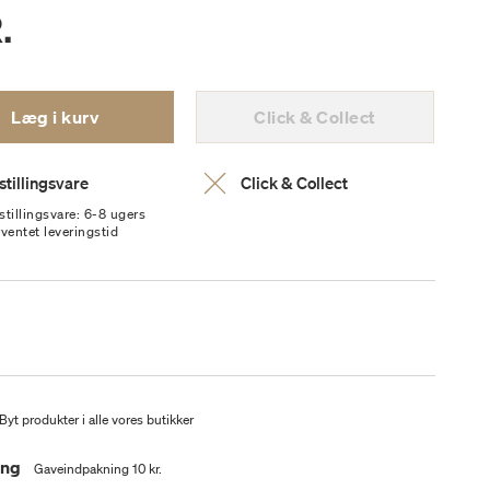
.
Læg i kurv
Click & Collect
stillingsvare
Click & Collect
stillingsvare: 6-8 ugers
rventet leveringstid
Byt produkter i alle vores butikker
ing
Gaveindpakning 10 kr.