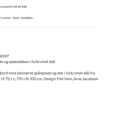
nuspoint på dit køb
l online - hent i butikken
78397
de og spændeben i forkromet stål
ord med lamineret spånplade og stel i forkromet stål fra
: H: 72 x L: 170 x B: 100 cm. Design: Piet Hein, Arne Jacobsen