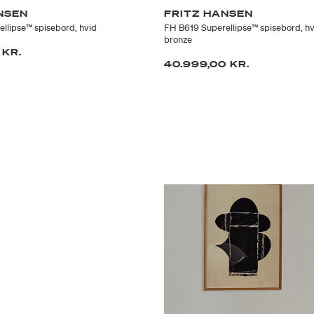
NSEN
FRITZ HANSEN
llipse™ spisebord, hvid
FH B619 Superellipse™ spisebord, h
bronze
 KR.
40.999,00 KR.