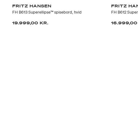
FRITZ HANSEN
FRITZ HA
FH B613 Superellipse™ spisebord, hvid
FH B612 Supere
19.999,00 KR.
16.999,00