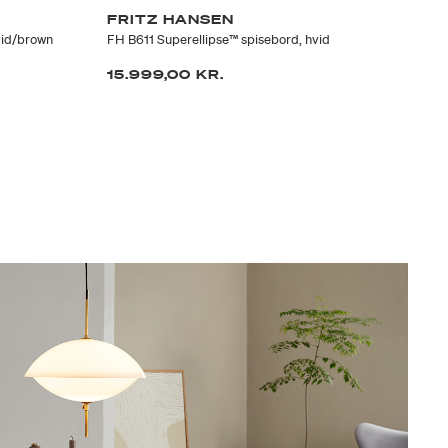
FRITZ HANSEN
T
vid/brown
FH B611 Superellipse™ spisebord, hvid
Mio
15.999,00 KR.
25