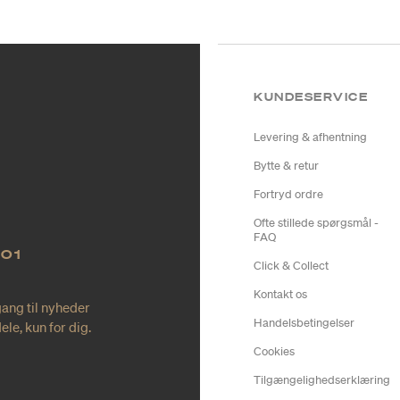
KUNDESERVICE
Levering & afhentning
Bytte & retur
Fortryd ordre
Ofte stillede spørgsmål -
FAQ
NO1
Click & Collect
Kontakt os
gang til nyheder
Handelsbetingelser
le, kun for dig.
Cookies
Tilgængelighedserklæring