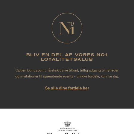
BLIV EN DEL AF VORES NO1
LOYALITETSKLUB
Optjen bonuspoint, få eksklusive tilbud, tidlig adgang til nyheder
og invitationer til spændende events - unikke fordele, kun for dig.
Se alle dine fordele her