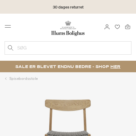
30 dages returret
LOG IND
FAVORIT
Menu
SØG
SALE ER BLEVET ENDNU BEDRE - SHOP
HER
Spisebordsstole