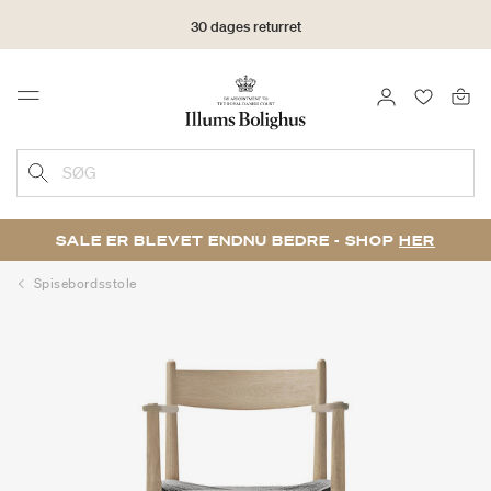
30 dages returret
LOG IND
FAVORIT
Menu
SØG
SALE ER BLEVET ENDNU BEDRE - SHOP
HER
Spisebordsstole