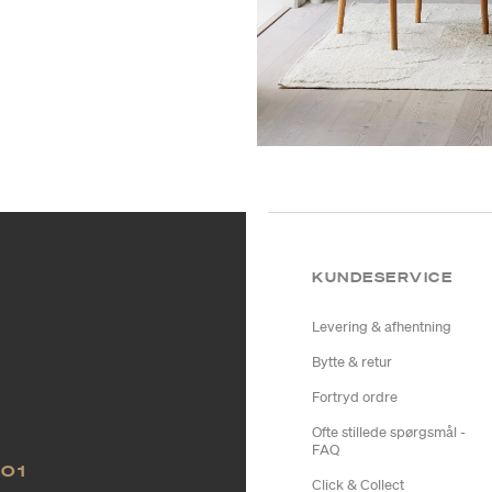
KUNDESERVICE
Levering & afhentning
Bytte & retur
Fortryd ordre
Ofte stillede spørgsmål -
FAQ
NO1
Click & Collect