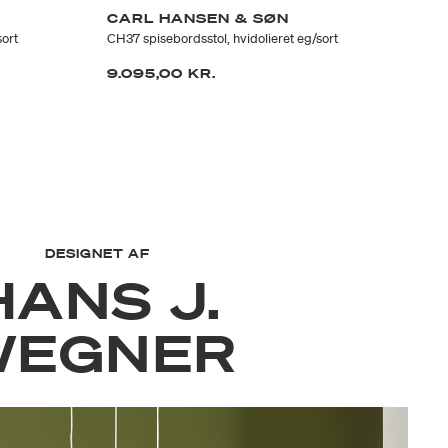
CARL HANSEN & SØN
C
sort
CH37 spisebordsstol, hvidolieret eg/sort
CH3
9.095,00 KR.
8.
DESIGNET AF
HANS J.
WEGNER