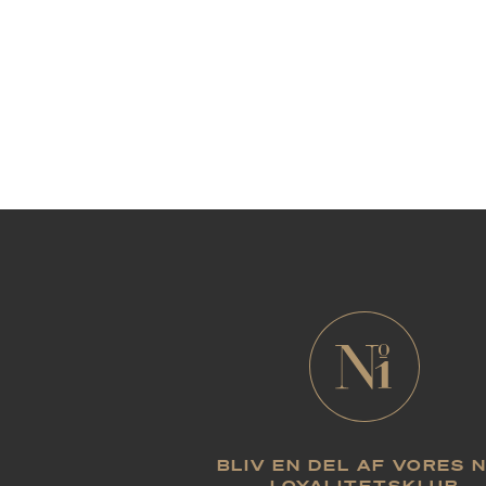
BLIV EN DEL AF VORES 
LOYALITETSKLUB