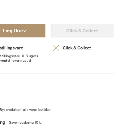
Læg i kurv
Click & Collect
stillingsvare
Click & Collect
stillingsvare: 6-8 ugers
rventet leveringstid
Byt produkter i alle vores butikker
ing
Gaveindpakning 10 kr.