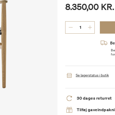
8.350,00 KR.
Be
Be
fo
Se lagerstatus i butik
30 dages returret
Tilføj gaveindpakn