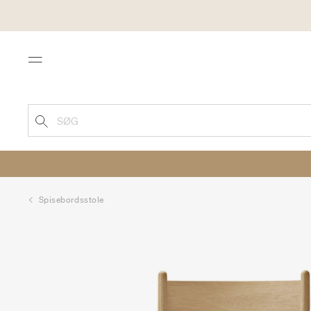
Menu
SØG
Spisebordsstole