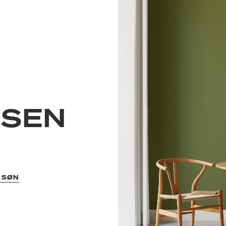
NSEN
N
 SØN