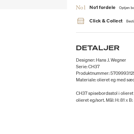
No1 fordele
Optjen bo
Click & Collect
Besti
DETALJER
Designer: Hans J. Wegner
Serie: CH37
Produktnummer: 570999312
Materiale: olieret eg med sæ
CH37 spisebordsstol i oliere
olieret eg/sort. Mål: H: 81 x 