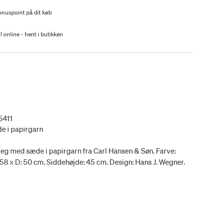
nuspoint på dit køb
l online - hent i butikken
5411
de i papirgarn
t eg med sæde i papirgarn fra Carl Hansen & Søn. Farve:
B: 58 x D: 50 cm. Siddehøjde: 45 cm. Design: Hans J. Wegner.