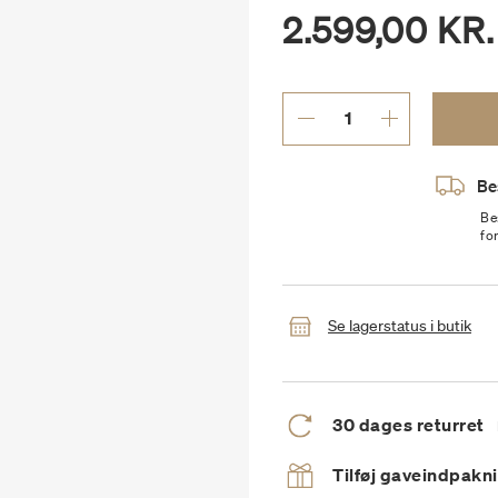
2.599,00 KR.
Be
Be
fo
Se lagerstatus i butik
30 dages returret
Tilføj gaveindpakn