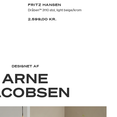
FRITZ HANSEN
F
Dråben™ 3110 stol, light beige/krom
Drå
2.599,00 KR.
2.
DESIGNET AF
ARNE
ACOBSEN