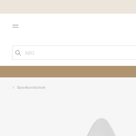
Menu
SØG
Spisebordsstole