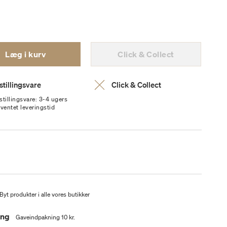
Læg i kurv
Click & Collect
stillingsvare
Click & Collect
stillingsvare: 3-4 ugers
rventet leveringstid
Byt produkter i alle vores butikker
ing
Gaveindpakning 10 kr.