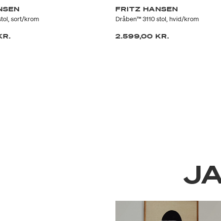
NSEN
FRITZ HANSEN
tol, sort/krom
Dråben™ 3110 stol, hvid/krom
KR.
2.599,00 KR.
J