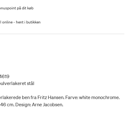
nuspoint på dit køb
l online - hent i butikken
4619
pulverlakeret stål
rlakerede ben fra Fritz Hansen. Farve: white monochrome.
 46 cm. Design: Arne Jacobsen.