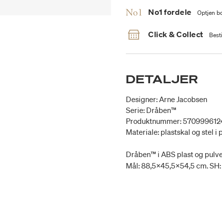
No1 fordele
Optjen bo
Click & Collect
Besti
DETALJER
Designer: Arne Jacobsen
Serie: Dråben™
Produktnummer: 570999612
Materiale: plastskal og stel i 
Dråben™ i ABS plast og pulve
Mål: 88,5x45,5x54,5 cm. SH: