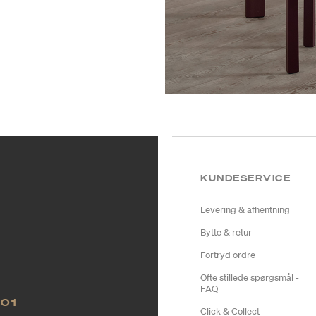
KUNDESERVICE
Levering & afhentning
Bytte & retur
Fortryd ordre
Ofte stillede spørgsmål -
FAQ
NO1
Click & Collect