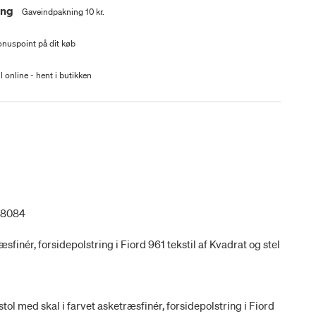
ing
Gaveindpakning 10 kr.
nuspoint på dit køb
l online - hent i butikken
38084
æsfinér, forsidepolstring i Fiord 961 tekstil af Kvadrat og stel
tol med skal i farvet asketræsfinér, forsidepolstring i Fiord