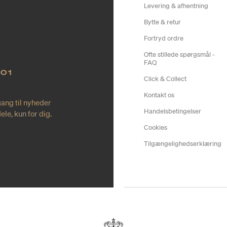
Levering & afhentning
Bytte & retur
Fortryd ordre
Ofte stillede spørgsmål -
FAQ
NO1
Click & Collect
Kontakt os
gang til nyheder
Handelsbetingelser
le, kun for dig.
Cookies
Tilgængelighedserklæring