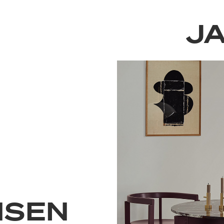
J
NSEN