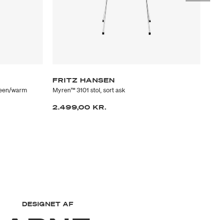
FRITZ HANSEN
F
green/warm
Myren™ 3101 stol, sort ask
Myr
2.499,00 KR.
3.
DESIGNET AF