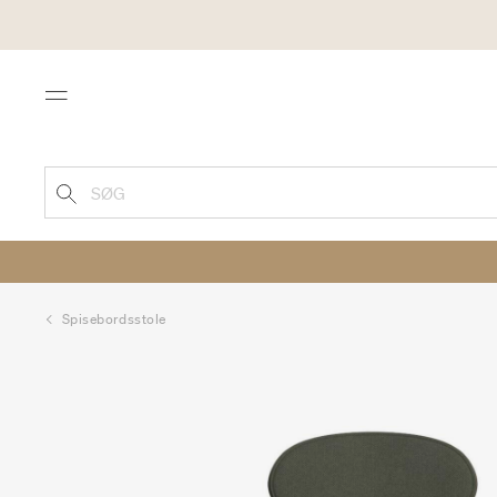
Menu
SØG
Spisebordsstole