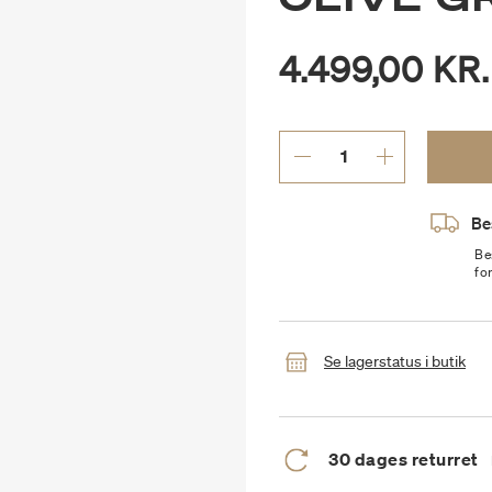
4.499,00 KR.
Be
Be
fo
Se lagerstatus i butik
30 dages returret