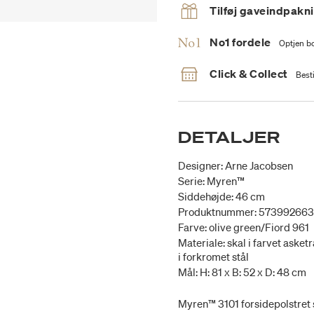
Tilføj gaveindpakn
No1 fordele
Optjen bo
Click & Collect
Besti
DETALJER
Designer: Arne Jacobsen
Serie: Myren™
Siddehøjde: 46 cm
Produktnummer: 57399266
Farve: olive green/Fiord 961
Materiale: skal i farvet asketr
i forkromet stål
Mål: H: 81 x B: 52 x D: 48 cm
Myren™ 3101 forsidepolstret s